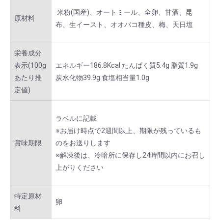
米粉(国産)、オートミール、全卵、甘酒、昆
原材料
布、生イースト、オオバコ種皮、梅、天日塩
栄養成分
表示(100g
エネルギー186.8Kcal たんぱく質5.4g 脂質1.9g
あたり推
炭水化物39.9g 食塩相当量1.0g
定値)
ラベルに記載
※お届け時点で2週間以上、期限が残っているも
賞味期限
のをお送りします
※解凍後は、冷暗所に保存し24時間以内にお召し
上がりください
特定原材
卵
料