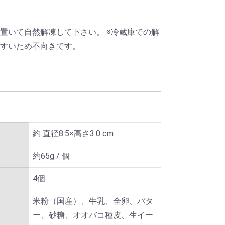
置いて自然解凍して下さい。 ※冷蔵庫での解
やすいため不向きです。
約 直径8.5×高さ3.0 cm
約65g / 個
4個
米粉（国産）、牛乳、全卵、バタ
ー、砂糖、オオバコ種皮、生イー