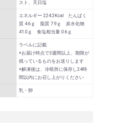
スト、天日塩
エネルギー 224.2Kcal たんぱく
質 4.6ｇ 脂質 7.9ｇ 炭水化物
41.0ｇ 食塩相当量 0.6ｇ
ラベルに記載
※お届け時点で3週間以上、期限が
残っているものをお送りします
※解凍後は、冷暗所に保存し24時
間以内にお召し上がりください
乳・卵