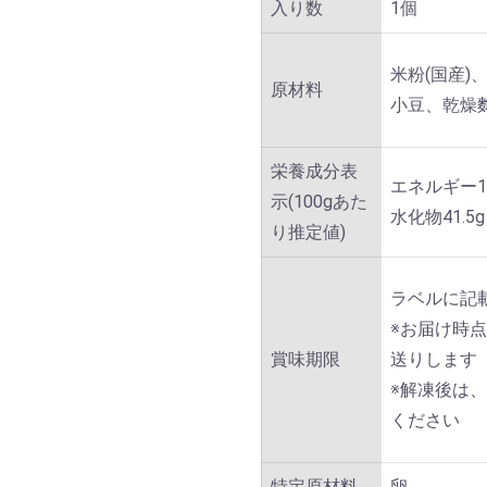
入り数
1個
米粉(国産
原材料
小豆、乾燥
栄養成分表
エネルギー19
示(100gあた
水化物41.5
り推定値)
ラベルに記
※お届け時
賞味期限
送りします
※解凍後は
ください
特定原材料
卵