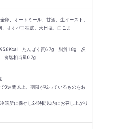
)、全卵、オートミール、甘酒、生イースト、
麴、オオバコ種皮、天日塩、白ごま
5.8Kcal たんぱく質6.7g 脂質1.8g 炭
g 食塩相当量0.7g
載
点で3週間以上、期限が残っているものをお
、冷暗所に保存し24時間以内にお召し上がり