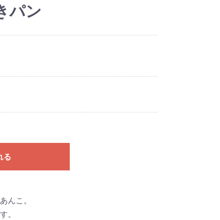
きパン
れる
あんこ。
す。