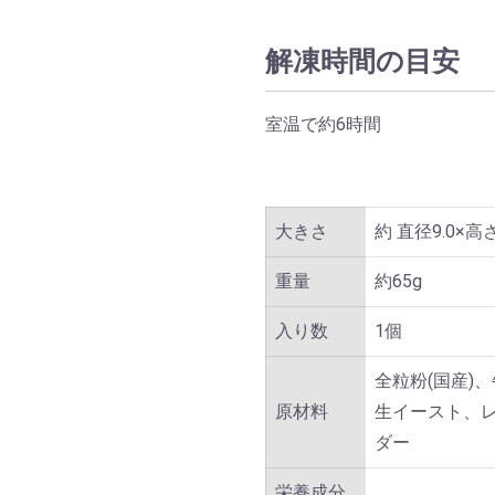
解凍時間の目安
室温で約6時間
大きさ
約 直径9.0×高さ
重量
約65g
入り数
1個
全粒粉(国産)
原材料
生イースト、
ダー
栄養成分