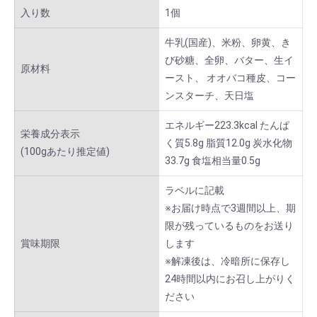
入り数
1個
牛乳(国産)、米粉、卵黄、き
び砂糖、全卵、バター、生イ
原材料
ースト、 オオバコ種皮、コー
ンスターチ、天日塩
エネルギー223.3kcal たんぱ
栄養成分表示
く質5.8g 脂質12.0g 炭水化物
(100gあたり推定値)
33.7g 食塩相当量0.5g
ラベルに記載
※お届け時点で3週間以上、期
限が残っているものをお送り
賞味期限
します
※解凍後は、冷暗所に保存し
24時間以内にお召し上がりく
ださい